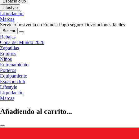
Espacio club
Lifestyle
Liquidación
Marcas
Servicio postventa en Francia
Pago seguro
Devoluciones fáciles
Buscar
Rebajas
Copa del Mundo 2026
Zapatillas
Equipos
Niños
Entrenamiento
Porteros
Equipamiento
Espacio club
Lifestyle
Liquidación
Marcas
Añadiendo al carrito...