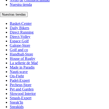
Aviso de confidencialidad
Nuestra tienda
Nuestras tiendas
Basket-Center
Daily Bikers
Direct Running
Direct-Volley
Espace Golf
Galope-Store
Golf and co
Handball-Store
House of Rugby
La sellerie de Maé
Made in Paradis
Nauti-wave
On-Fight
Padel-Expert
Pecheur-Store
Pet and Garden
Slowood Interior
Smash-Expert
Sneak'In
Sneakids