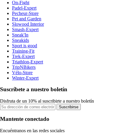
On-Fight
Padel-Expert
Pecheur-Store
Pet and Garden
Slowood Interior
Smash-Expert
Sneak'In
Sneakids
Sport is good
Training-Fit
Trek-Expert
Triathlon-Expert
TripNBikers
Vélo-Store
Winter-Expert
Suscríbete a nuestro boletín
Disfruta de un 10% al suscribirte a nuestro boletín
Suscribirse
Mantente conectado
Encuéntranos en las redes sociales