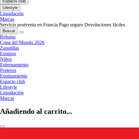
Espacio club
Lifestyle
Liquidación
Marcas
Servicio postventa en Francia
Pago seguro
Devoluciones fáciles
Buscar
Rebajas
Copa del Mundo 2026
Zapatillas
Equipos
Niños
Entrenamiento
Porteros
Equipamiento
Espacio club
Lifestyle
Liquidación
Marcas
Añadiendo al carrito...