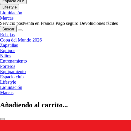
Espacio club
Lifestyle
Liquidación
Marcas
Servicio postventa en Francia
Pago seguro
Devoluciones fáciles
Buscar
Rebajas
Copa del Mundo 2026
Zapatillas
Equipos
Niños
Entrenamiento
Porteros
Equipamiento
Espacio club
Lifestyle
Liquidación
Marcas
Añadiendo al carrito...