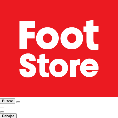
Buscar
Rebajas