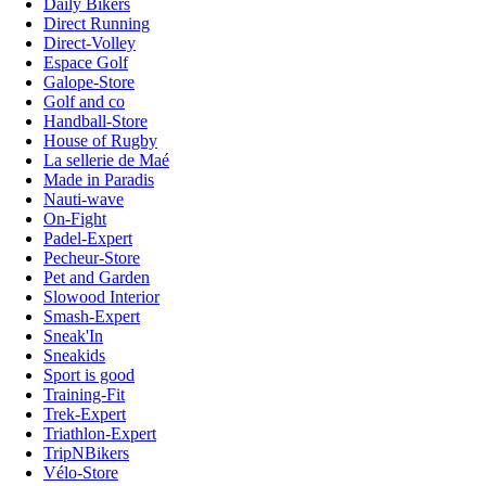
Daily Bikers
Direct Running
Direct-Volley
Espace Golf
Galope-Store
Golf and co
Handball-Store
House of Rugby
La sellerie de Maé
Made in Paradis
Nauti-wave
On-Fight
Padel-Expert
Pecheur-Store
Pet and Garden
Slowood Interior
Smash-Expert
Sneak'In
Sneakids
Sport is good
Training-Fit
Trek-Expert
Triathlon-Expert
TripNBikers
Vélo-Store