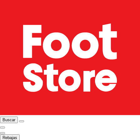
Buscar
Rebajas