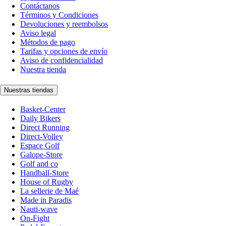
Contáctanos
Términos y Condiciones
Devoluciones y reembolsos
Aviso legal
Métodos de pago
Tarifas y opciones de envío
Aviso de confidencialidad
Nuestra tienda
Nuestras tiendas
Basket-Center
Daily Bikers
Direct Running
Direct-Volley
Espace Golf
Galope-Store
Golf and co
Handball-Store
House of Rugby
La sellerie de Maé
Made in Paradis
Nauti-wave
On-Fight