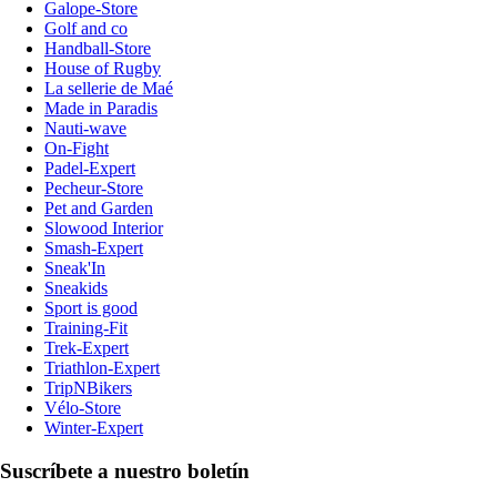
Galope-Store
Golf and co
Handball-Store
House of Rugby
La sellerie de Maé
Made in Paradis
Nauti-wave
On-Fight
Padel-Expert
Pecheur-Store
Pet and Garden
Slowood Interior
Smash-Expert
Sneak'In
Sneakids
Sport is good
Training-Fit
Trek-Expert
Triathlon-Expert
TripNBikers
Vélo-Store
Winter-Expert
Suscríbete a nuestro boletín