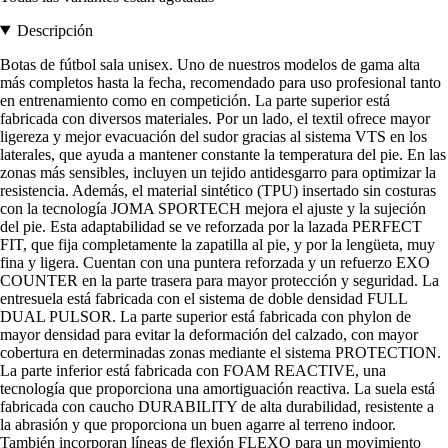
Descripción
Botas de fútbol sala unisex. Uno de nuestros modelos de gama alta
más completos hasta la fecha, recomendado para uso profesional tanto
en entrenamiento como en competición. La parte superior está
fabricada con diversos materiales. Por un lado, el textil ofrece mayor
ligereza y mejor evacuación del sudor gracias al sistema VTS en los
laterales, que ayuda a mantener constante la temperatura del pie. En las
zonas más sensibles, incluyen un tejido antidesgarro para optimizar la
resistencia. Además, el material sintético (TPU) insertado sin costuras
con la tecnología JOMA SPORTECH mejora el ajuste y la sujeción
del pie. Esta adaptabilidad se ve reforzada por la lazada PERFECT
FIT, que fija completamente la zapatilla al pie, y por la lengüeta, muy
fina y ligera. Cuentan con una puntera reforzada y un refuerzo EXO
COUNTER en la parte trasera para mayor protección y seguridad. La
entresuela está fabricada con el sistema de doble densidad FULL
DUAL PULSOR. La parte superior está fabricada con phylon de
mayor densidad para evitar la deformación del calzado, con mayor
cobertura en determinadas zonas mediante el sistema PROTECTION.
La parte inferior está fabricada con FOAM REACTIVE, una
tecnología que proporciona una amortiguación reactiva. La suela está
fabricada con caucho DURABILITY de alta durabilidad, resistente a
la abrasión y que proporciona un buen agarre al terreno indoor.
También incorporan líneas de flexión FLEXO para un movimiento