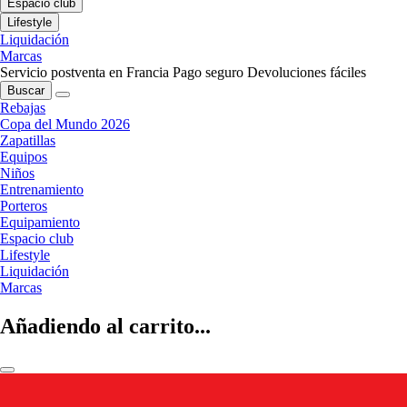
Espacio club
Lifestyle
Liquidación
Marcas
Servicio postventa en Francia
Pago seguro
Devoluciones fáciles
Buscar
Rebajas
Copa del Mundo 2026
Zapatillas
Equipos
Niños
Entrenamiento
Porteros
Equipamiento
Espacio club
Lifestyle
Liquidación
Marcas
Añadiendo al carrito...