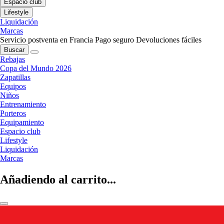
Espacio club
Lifestyle
Liquidación
Marcas
Servicio postventa en Francia
Pago seguro
Devoluciones fáciles
Buscar
Rebajas
Copa del Mundo 2026
Zapatillas
Equipos
Niños
Entrenamiento
Porteros
Equipamiento
Espacio club
Lifestyle
Liquidación
Marcas
Añadiendo al carrito...