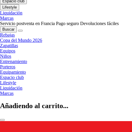
Espacio club
Lifestyle
Liquidación
Marcas
Servicio postventa en Francia
Pago seguro
Devoluciones fáciles
Buscar
Rebajas
Copa del Mundo 2026
Zapatillas
Equipos
Niños
Entrenamiento
Porteros
Equipamiento
Espacio club
Lifestyle
Liquidación
Marcas
Añadiendo al carrito...