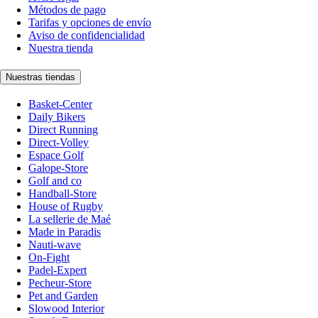
Métodos de pago
Tarifas y opciones de envío
Aviso de confidencialidad
Nuestra tienda
Nuestras tiendas
Basket-Center
Daily Bikers
Direct Running
Direct-Volley
Espace Golf
Galope-Store
Golf and co
Handball-Store
House of Rugby
La sellerie de Maé
Made in Paradis
Nauti-wave
On-Fight
Padel-Expert
Pecheur-Store
Pet and Garden
Slowood Interior