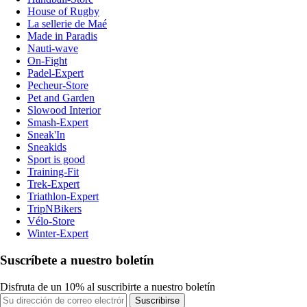
House of Rugby
La sellerie de Maé
Made in Paradis
Nauti-wave
On-Fight
Padel-Expert
Pecheur-Store
Pet and Garden
Slowood Interior
Smash-Expert
Sneak'In
Sneakids
Sport is good
Training-Fit
Trek-Expert
Triathlon-Expert
TripNBikers
Vélo-Store
Winter-Expert
Suscríbete a nuestro boletín
Disfruta de un 10% al suscribirte a nuestro boletín
Suscribirse