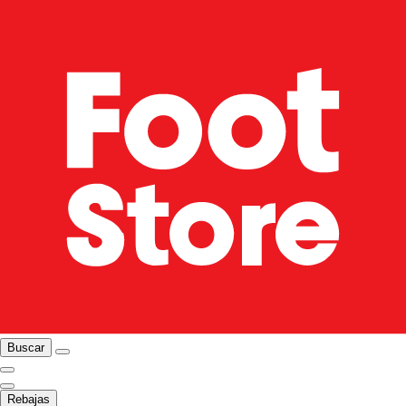
Buscar
Rebajas