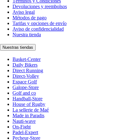
Términos y Condiciones
Devoluciones y reembolsos
Aviso legal
Métodos de pago
Tarifas y opciones de envío
Aviso de confidencialidad
Nuestra tienda
Nuestras tiendas
Basket-Center
Daily Bikers
Direct Running
Direct-Volley
Espace Golf
Galope-Store
Golf and co
Handball-Store
House of Rugby
La sellerie de Maé
Made in Paradis
Nauti-wave
On-Fight
Padel-Expert
Pecheur-Store