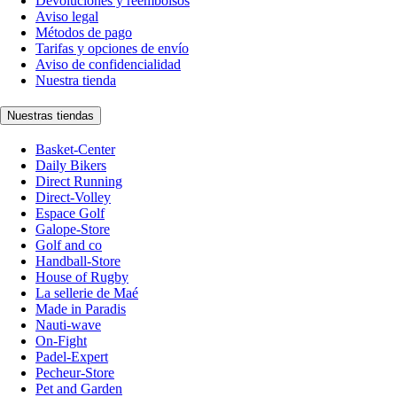
Devoluciones y reembolsos
Aviso legal
Métodos de pago
Tarifas y opciones de envío
Aviso de confidencialidad
Nuestra tienda
Nuestras tiendas
Basket-Center
Daily Bikers
Direct Running
Direct-Volley
Espace Golf
Galope-Store
Golf and co
Handball-Store
House of Rugby
La sellerie de Maé
Made in Paradis
Nauti-wave
On-Fight
Padel-Expert
Pecheur-Store
Pet and Garden