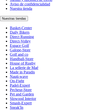
Aviso de confidencialidad
Nuestra tienda
Nuestras tiendas
Basket-Center
Daily Bikers
Direct Running
Direct-Volley
Espace Golf
Galope-Store
Golf and co
Handball-Store
House of Rugby
La sellerie de Maé
Made in Paradis
Nauti-wave
On-Fight
Padel-Expert
Pecheur-Store
Pet and Garden
Slowood Interior
Smash-Expert
Sneak'In