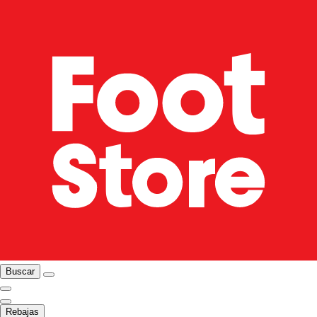
Buscar
Rebajas