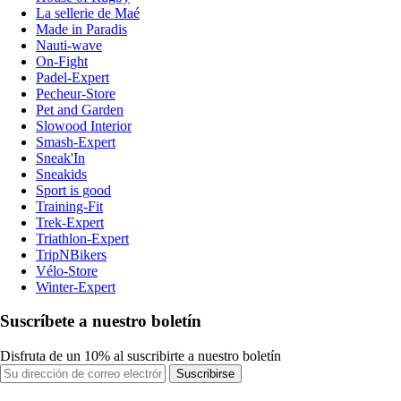
La sellerie de Maé
Made in Paradis
Nauti-wave
On-Fight
Padel-Expert
Pecheur-Store
Pet and Garden
Slowood Interior
Smash-Expert
Sneak'In
Sneakids
Sport is good
Training-Fit
Trek-Expert
Triathlon-Expert
TripNBikers
Vélo-Store
Winter-Expert
Suscríbete a nuestro boletín
Disfruta de un 10% al suscribirte a nuestro boletín
Suscribirse