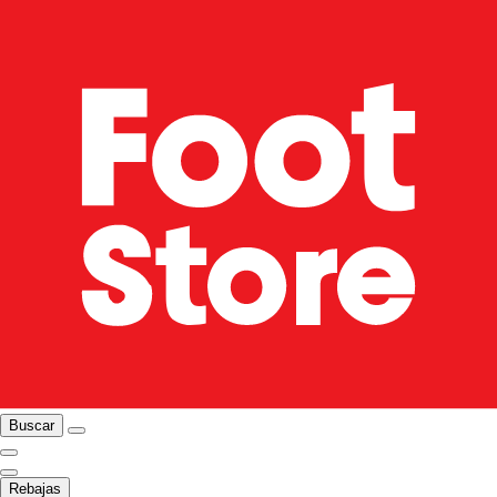
Buscar
Rebajas