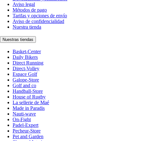
Aviso legal
Métodos de pago
Tarifas y opciones de envío
Aviso de confidencialidad
Nuestra tienda
Nuestras tiendas
Basket-Center
Daily Bikers
Direct Running
Direct-Volley
Espace Golf
Galope-Store
Golf and co
Handball-Store
House of Rugby
La sellerie de Maé
Made in Paradis
Nauti-wave
On-Fight
Padel-Expert
Pecheur-Store
Pet and Garden