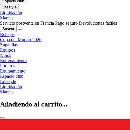
Espacio club
Lifestyle
Liquidación
Marcas
Servicio postventa en Francia
Pago seguro
Devoluciones fáciles
Buscar
Rebajas
Copa del Mundo 2026
Zapatillas
Equipos
Niños
Entrenamiento
Porteros
Equipamiento
Espacio club
Lifestyle
Liquidación
Marcas
Añadiendo al carrito...