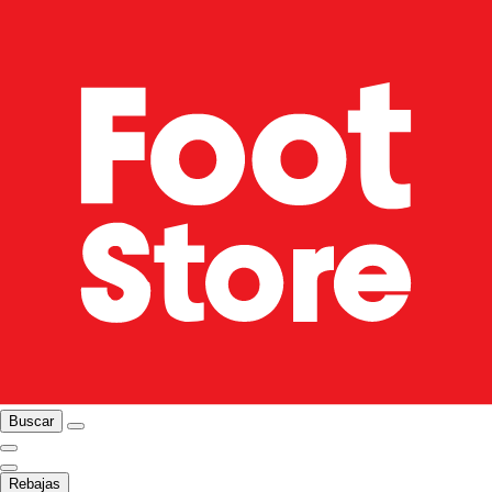
Buscar
Rebajas