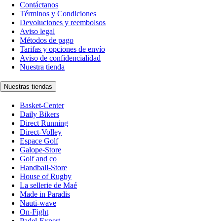
Contáctanos
Términos y Condiciones
Devoluciones y reembolsos
Aviso legal
Métodos de pago
Tarifas y opciones de envío
Aviso de confidencialidad
Nuestra tienda
Nuestras tiendas
Basket-Center
Daily Bikers
Direct Running
Direct-Volley
Espace Golf
Galope-Store
Golf and co
Handball-Store
House of Rugby
La sellerie de Maé
Made in Paradis
Nauti-wave
On-Fight
Padel-Expert