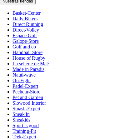
Nuestras tiendas
Basket-Center
Daily Bikers
Direct Running
Direct-Volley
Espace Golf
Galope-Store
Golf and co
Handball-Store
House of Rugby
La sellerie de Maé
Made in Paradis
Nauti-wave
On-Fight
Padel-Expert
Pecheur-Store
Pet and Garden
Slowood Interior
Smash-Expert
Sneak'In
Sneakids
Sport is good
Training-Fit
Trek-Expert