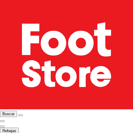
Buscar
Rebajas