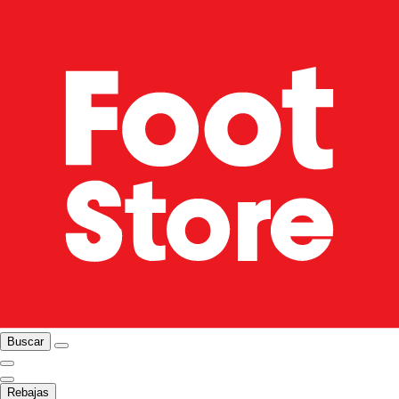
Buscar
Rebajas