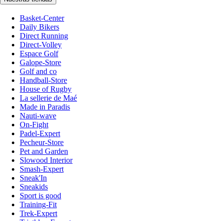
Basket-Center
Daily Bikers
Direct Running
Direct-Volley
Espace Golf
Galope-Store
Golf and co
Handball-Store
House of Rugby
La sellerie de Maé
Made in Paradis
Nauti-wave
On-Fight
Padel-Expert
Pecheur-Store
Pet and Garden
Slowood Interior
Smash-Expert
Sneak'In
Sneakids
Sport is good
Training-Fit
Trek-Expert