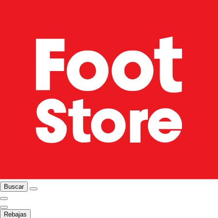
Buscar
Rebajas