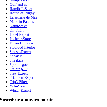
Galope-Store
Golf and co
Handball-Store
House of Rugby
La sellerie de Maé
Made in Paradis
Nauti-wave
On-Fight
Padel-Expert
Pecheur-Store
Pet and Garden
Slowood Interior
Smash-Expert
Sneak'In
Sneakids
Sport is good
Training-Fit
Trek-Expert
Triathlon-Expert
TripNBikers
Vélo-Store
Winter-Expert
Suscríbete a nuestro boletín