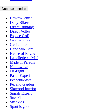
Nuestras tiendas
Basket-Center
Daily Bikers
Direct Running
Direct-Volley
Espace Golf
Galope-Store
Golf and co
Handball-Store
House of Rugby
La sellerie de Maé
Made in Paradis
Nauti-wave
On-Fight
Padel-Expert
Pecheur-Store
Pet and Garden
Slowood Interior
Smash-Expert
Sneak'In
Sneakids
Sport is good