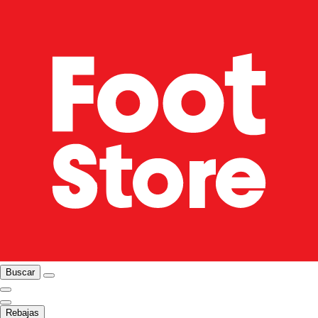
Buscar
Rebajas