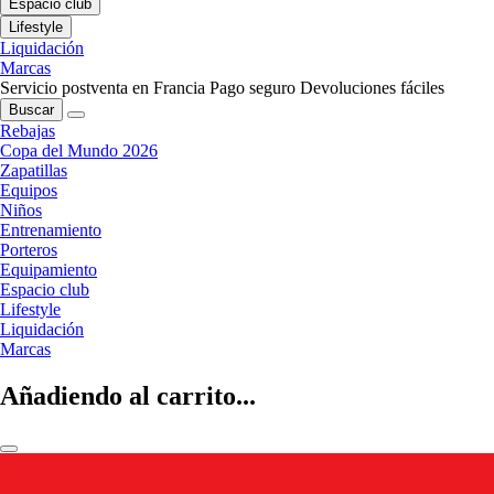
Espacio club
Lifestyle
Liquidación
Marcas
Servicio postventa en Francia
Pago seguro
Devoluciones fáciles
Buscar
Rebajas
Copa del Mundo 2026
Zapatillas
Equipos
Niños
Entrenamiento
Porteros
Equipamiento
Espacio club
Lifestyle
Liquidación
Marcas
Añadiendo al carrito...