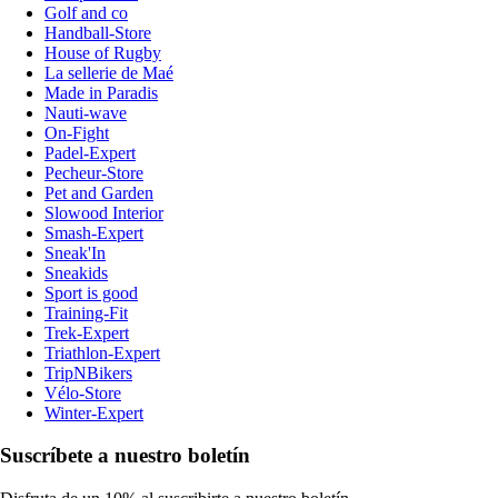
Golf and co
Handball-Store
House of Rugby
La sellerie de Maé
Made in Paradis
Nauti-wave
On-Fight
Padel-Expert
Pecheur-Store
Pet and Garden
Slowood Interior
Smash-Expert
Sneak'In
Sneakids
Sport is good
Training-Fit
Trek-Expert
Triathlon-Expert
TripNBikers
Vélo-Store
Winter-Expert
Suscríbete a nuestro boletín