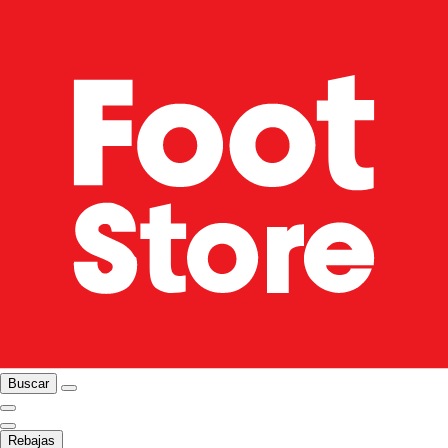
Buscar
Rebajas