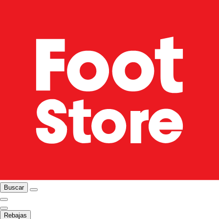
Buscar
Rebajas