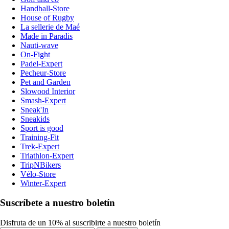
Handball-Store
House of Rugby
La sellerie de Maé
Made in Paradis
Nauti-wave
On-Fight
Padel-Expert
Pecheur-Store
Pet and Garden
Slowood Interior
Smash-Expert
Sneak'In
Sneakids
Sport is good
Training-Fit
Trek-Expert
Triathlon-Expert
TripNBikers
Vélo-Store
Winter-Expert
Suscríbete a nuestro boletín
Disfruta de un 10% al suscribirte a nuestro boletín