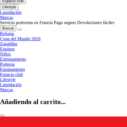
Espacio club
Lifestyle
Liquidación
Marcas
Servicio postventa en Francia
Pago seguro
Devoluciones fáciles
Buscar
Rebajas
Copa del Mundo 2026
Zapatillas
Equipos
Niños
Entrenamiento
Porteros
Equipamiento
Espacio club
Lifestyle
Liquidación
Marcas
Añadiendo al carrito...