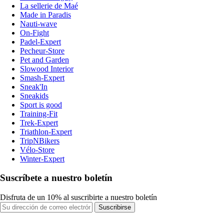
La sellerie de Maé
Made in Paradis
Nauti-wave
On-Fight
Padel-Expert
Pecheur-Store
Pet and Garden
Slowood Interior
Smash-Expert
Sneak'In
Sneakids
Sport is good
Training-Fit
Trek-Expert
Triathlon-Expert
TripNBikers
Vélo-Store
Winter-Expert
Suscríbete a nuestro boletín
Disfruta de un 10% al suscribirte a nuestro boletín
Suscribirse