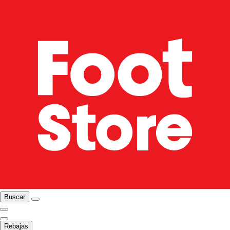
Buscar
Rebajas