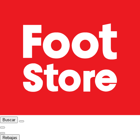
Buscar
Rebajas