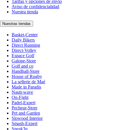
Tarifas y opciones de envío
Aviso de confidencialidad
Nuestra tienda
Nuestras tiendas
Basket-Center
Daily Bikers
Direct Running
Direct-Volley
Espace Golf
Galope-Store
Golf and co
Handball-Store
House of Rugby
La sellerie de Maé
Made in Paradis
Nauti-wave
On-Fight
Padel-Expert
Pecheur-Store
Pet and Garden
Slowood Interior
Smash-Expert
Sneak'In