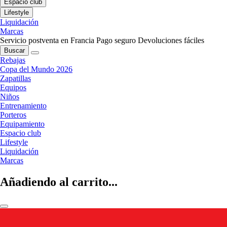
Espacio club
Lifestyle
Liquidación
Marcas
Servicio postventa en Francia
Pago seguro
Devoluciones fáciles
Buscar
Rebajas
Copa del Mundo 2026
Zapatillas
Equipos
Niños
Entrenamiento
Porteros
Equipamiento
Espacio club
Lifestyle
Liquidación
Marcas
Añadiendo al carrito...