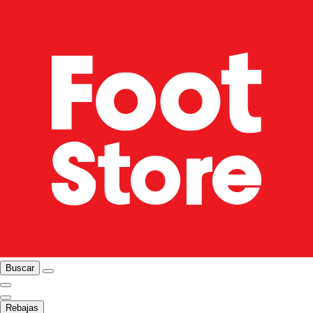
Buscar
Rebajas