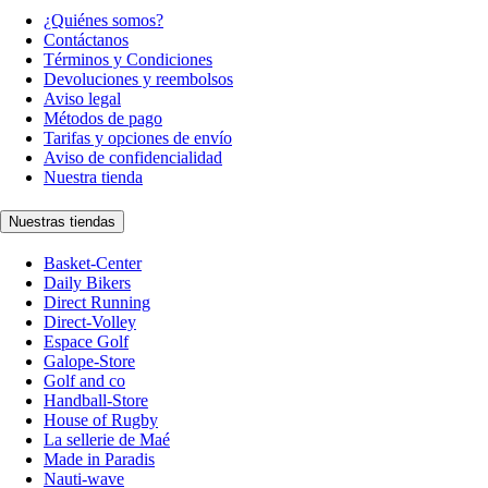
¿Quiénes somos?
Contáctanos
Términos y Condiciones
Devoluciones y reembolsos
Aviso legal
Métodos de pago
Tarifas y opciones de envío
Aviso de confidencialidad
Nuestra tienda
Nuestras tiendas
Basket-Center
Daily Bikers
Direct Running
Direct-Volley
Espace Golf
Galope-Store
Golf and co
Handball-Store
House of Rugby
La sellerie de Maé
Made in Paradis
Nauti-wave