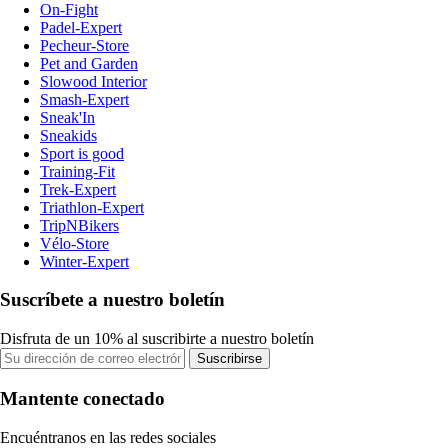
On-Fight
Padel-Expert
Pecheur-Store
Pet and Garden
Slowood Interior
Smash-Expert
Sneak'In
Sneakids
Sport is good
Training-Fit
Trek-Expert
Triathlon-Expert
TripNBikers
Vélo-Store
Winter-Expert
Suscríbete a nuestro boletín
Disfruta de un 10% al suscribirte a nuestro boletín
Suscribirse
Mantente conectado
Encuéntranos en las redes sociales