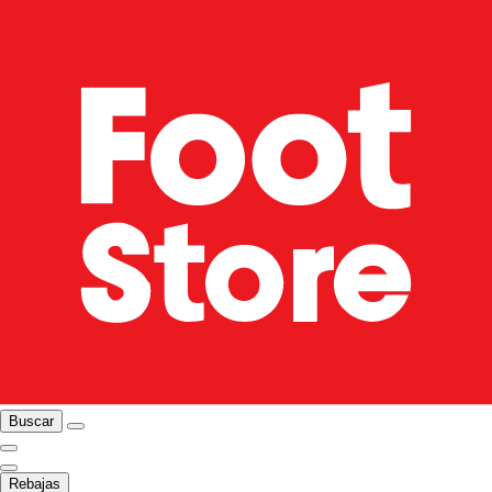
Buscar
Rebajas