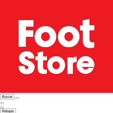
Buscar
Rebajas