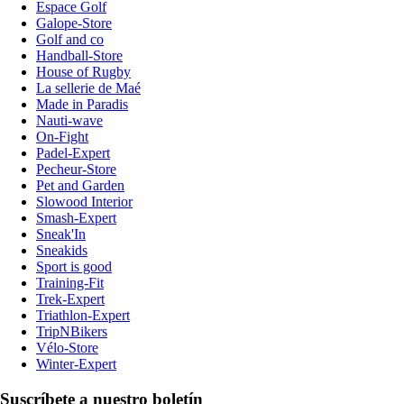
Espace Golf
Galope-Store
Golf and co
Handball-Store
House of Rugby
La sellerie de Maé
Made in Paradis
Nauti-wave
On-Fight
Padel-Expert
Pecheur-Store
Pet and Garden
Slowood Interior
Smash-Expert
Sneak'In
Sneakids
Sport is good
Training-Fit
Trek-Expert
Triathlon-Expert
TripNBikers
Vélo-Store
Winter-Expert
Suscríbete a nuestro boletín