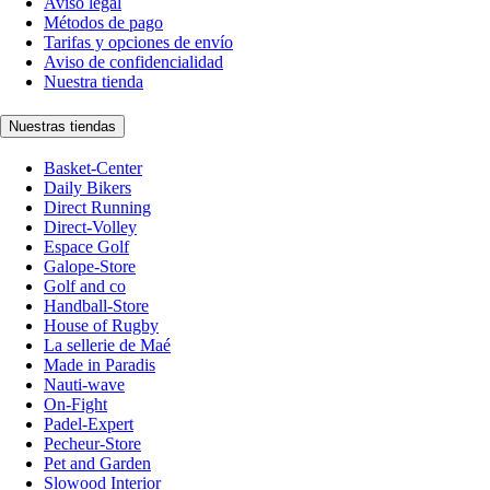
Aviso legal
Métodos de pago
Tarifas y opciones de envío
Aviso de confidencialidad
Nuestra tienda
Nuestras tiendas
Basket-Center
Daily Bikers
Direct Running
Direct-Volley
Espace Golf
Galope-Store
Golf and co
Handball-Store
House of Rugby
La sellerie de Maé
Made in Paradis
Nauti-wave
On-Fight
Padel-Expert
Pecheur-Store
Pet and Garden
Slowood Interior