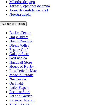
Métodos de pago
Tarifas y opciones de envío
Aviso de confidencialidad
Nuestra tienda
Nuestras tiendas
Basket-Center
Daily Bikers
Direct Running
Direct-Volley
Espace Golf
Galope-Store
Golf and co
Handball-Store
House of Rugby
La sellerie de Maé
Made in Paradis
Nauti-wave
On-Fight
Padel-Expert
Pecheur-Store
Pet and Garden
Slowood Interior
Smash-Expert