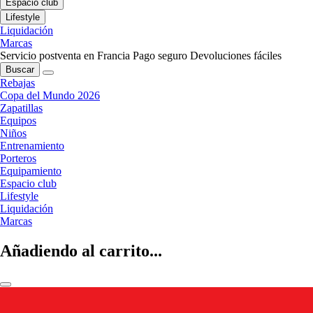
Espacio club
Lifestyle
Liquidación
Marcas
Servicio postventa en Francia
Pago seguro
Devoluciones fáciles
Buscar
Rebajas
Copa del Mundo 2026
Zapatillas
Equipos
Niños
Entrenamiento
Porteros
Equipamiento
Espacio club
Lifestyle
Liquidación
Marcas
Añadiendo al carrito...