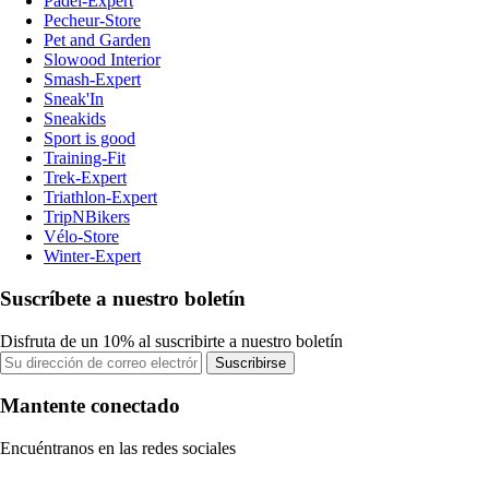
Padel-Expert
Pecheur-Store
Pet and Garden
Slowood Interior
Smash-Expert
Sneak'In
Sneakids
Sport is good
Training-Fit
Trek-Expert
Triathlon-Expert
TripNBikers
Vélo-Store
Winter-Expert
Suscríbete a nuestro boletín
Disfruta de un 10% al suscribirte a nuestro boletín
Suscribirse
Mantente conectado
Encuéntranos en las redes sociales