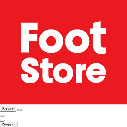
Buscar
Rebajas