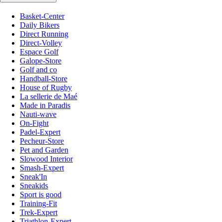
Basket-Center
Daily Bikers
Direct Running
Direct-Volley
Espace Golf
Galope-Store
Golf and co
Handball-Store
House of Rugby
La sellerie de Maé
Made in Paradis
Nauti-wave
On-Fight
Padel-Expert
Pecheur-Store
Pet and Garden
Slowood Interior
Smash-Expert
Sneak'In
Sneakids
Sport is good
Training-Fit
Trek-Expert
Triathlon-Expert