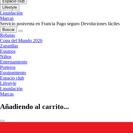
Espacio club
Lifestyle
Liquidación
Marcas
Servicio postventa en Francia
Pago seguro
Devoluciones fáciles
Buscar
Rebajas
Copa del Mundo 2026
Zapatillas
Equipos
Niños
Entrenamiento
Porteros
Equipamiento
Espacio club
Lifestyle
Liquidación
Marcas
Añadiendo al carrito...