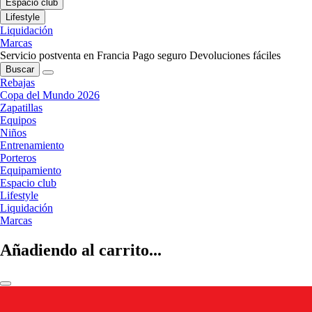
Espacio club
Lifestyle
Liquidación
Marcas
Servicio postventa en Francia
Pago seguro
Devoluciones fáciles
Buscar
Rebajas
Copa del Mundo 2026
Zapatillas
Equipos
Niños
Entrenamiento
Porteros
Equipamiento
Espacio club
Lifestyle
Liquidación
Marcas
Añadiendo al carrito...