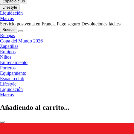
Espacio club
Lifestyle
Liquidación
Marcas
Servicio postventa en Francia
Pago seguro
Devoluciones fáciles
Buscar
Rebajas
Copa del Mundo 2026
Zapatillas
Equipos
Niños
Entrenamiento
Porteros
Equipamiento
Espacio club
Lifestyle
Liquidación
Marcas
Añadiendo al carrito...