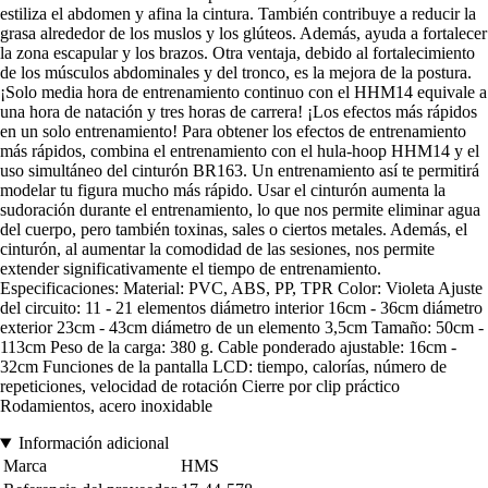
estiliza el abdomen y afina la cintura. También contribuye a reducir la
grasa alrededor de los muslos y los glúteos. Además, ayuda a fortalecer
la zona escapular y los brazos. Otra ventaja, debido al fortalecimiento
de los músculos abdominales y del tronco, es la mejora de la postura.
¡Solo media hora de entrenamiento continuo con el HHM14 equivale a
una hora de natación y tres horas de carrera! ¡Los efectos más rápidos
en un solo entrenamiento! Para obtener los efectos de entrenamiento
más rápidos, combina el entrenamiento con el hula-hoop HHM14 y el
uso simultáneo del cinturón BR163. Un entrenamiento así te permitirá
modelar tu figura mucho más rápido. Usar el cinturón aumenta la
sudoración durante el entrenamiento, lo que nos permite eliminar agua
del cuerpo, pero también toxinas, sales o ciertos metales. Además, el
cinturón, al aumentar la comodidad de las sesiones, nos permite
extender significativamente el tiempo de entrenamiento.
Especificaciones: Material: PVC, ABS, PP, TPR Color: Violeta Ajuste
del circuito: 11 - 21 elementos diámetro interior 16cm - 36cm diámetro
exterior 23cm - 43cm diámetro de un elemento 3,5cm Tamaño: 50cm -
113cm Peso de la carga: 380 g. Cable ponderado ajustable: 16cm -
32cm Funciones de la pantalla LCD: tiempo, calorías, número de
repeticiones, velocidad de rotación Cierre por clip práctico
Rodamientos, acero inoxidable
Información adicional
Marca
HMS