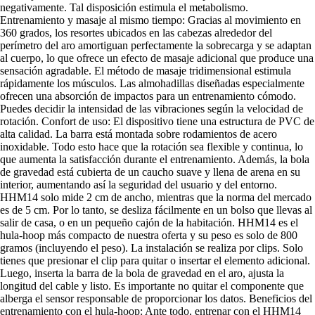
negativamente. Tal disposición estimula el metabolismo.
Entrenamiento y masaje al mismo tiempo: Gracias al movimiento en
360 grados, los resortes ubicados en las cabezas alrededor del
perímetro del aro amortiguan perfectamente la sobrecarga y se adaptan
al cuerpo, lo que ofrece un efecto de masaje adicional que produce una
sensación agradable. El método de masaje tridimensional estimula
rápidamente los músculos. Las almohadillas diseñadas especialmente
ofrecen una absorción de impactos para un entrenamiento cómodo.
Puedes decidir la intensidad de las vibraciones según la velocidad de
rotación. Confort de uso: El dispositivo tiene una estructura de PVC de
alta calidad. La barra está montada sobre rodamientos de acero
inoxidable. Todo esto hace que la rotación sea flexible y continua, lo
que aumenta la satisfacción durante el entrenamiento. Además, la bola
de gravedad está cubierta de un caucho suave y llena de arena en su
interior, aumentando así la seguridad del usuario y del entorno.
HHM14 solo mide 2 cm de ancho, mientras que la norma del mercado
es de 5 cm. Por lo tanto, se desliza fácilmente en un bolso que llevas al
salir de casa, o en un pequeño cajón de la habitación. HHM14 es el
hula-hoop más compacto de nuestra oferta y su peso es solo de 800
gramos (incluyendo el peso). La instalación se realiza por clips. Solo
tienes que presionar el clip para quitar o insertar el elemento adicional.
Luego, inserta la barra de la bola de gravedad en el aro, ajusta la
longitud del cable y listo. Es importante no quitar el componente que
alberga el sensor responsable de proporcionar los datos. Beneficios del
entrenamiento con el hula-hoop: Ante todo, entrenar con el HHM14