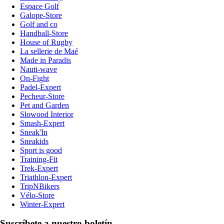
Espace Golf
Galope-Store
Golf and co
Handball-Store
House of Rugby
La sellerie de Maé
Made in Paradis
Nauti-wave
On-Fight
Padel-Expert
Pecheur-Store
Pet and Garden
Slowood Interior
Smash-Expert
Sneak'In
Sneakids
Sport is good
Training-Fit
Trek-Expert
Triathlon-Expert
TripNBikers
Vélo-Store
Winter-Expert
Suscríbete a nuestro boletín