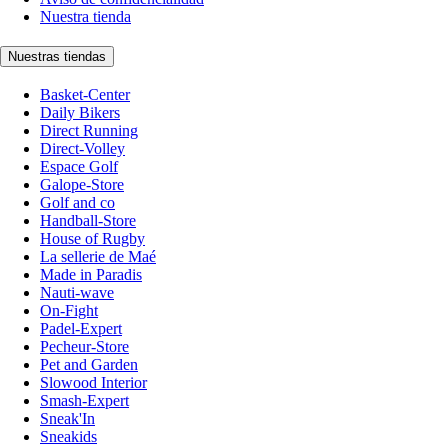
Nuestra tienda
Nuestras tiendas
Basket-Center
Daily Bikers
Direct Running
Direct-Volley
Espace Golf
Galope-Store
Golf and co
Handball-Store
House of Rugby
La sellerie de Maé
Made in Paradis
Nauti-wave
On-Fight
Padel-Expert
Pecheur-Store
Pet and Garden
Slowood Interior
Smash-Expert
Sneak'In
Sneakids