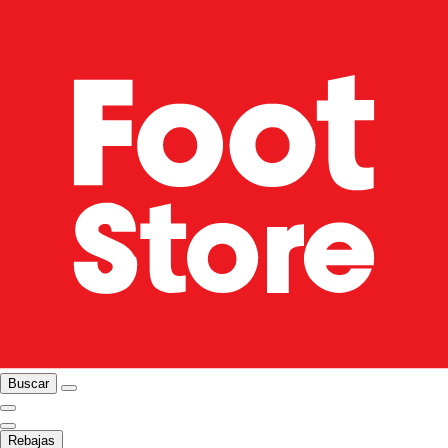
Buscar
Rebajas