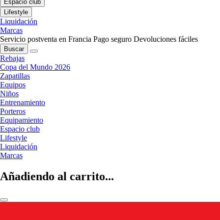
Espacio club
Lifestyle
Liquidación
Marcas
Servicio postventa en Francia
Pago seguro
Devoluciones fáciles
Buscar
Rebajas
Copa del Mundo 2026
Zapatillas
Equipos
Niños
Entrenamiento
Porteros
Equipamiento
Espacio club
Lifestyle
Liquidación
Marcas
Añadiendo al carrito...