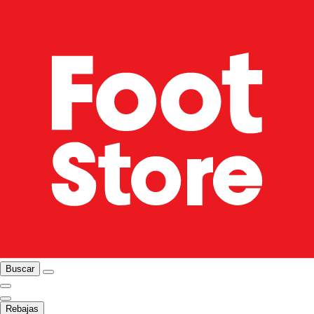
Buscar
Rebajas