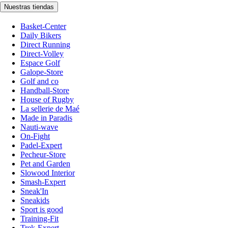
Nuestras tiendas
Basket-Center
Daily Bikers
Direct Running
Direct-Volley
Espace Golf
Galope-Store
Golf and co
Handball-Store
House of Rugby
La sellerie de Maé
Made in Paradis
Nauti-wave
On-Fight
Padel-Expert
Pecheur-Store
Pet and Garden
Slowood Interior
Smash-Expert
Sneak'In
Sneakids
Sport is good
Training-Fit
Trek-Expert