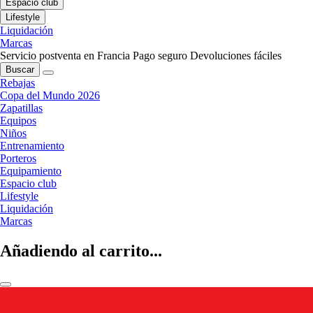
Espacio club
Lifestyle
Liquidación
Marcas
Servicio postventa en Francia
Pago seguro
Devoluciones fáciles
Buscar
Rebajas
Copa del Mundo 2026
Zapatillas
Equipos
Niños
Entrenamiento
Porteros
Equipamiento
Espacio club
Lifestyle
Liquidación
Marcas
Añadiendo al carrito...