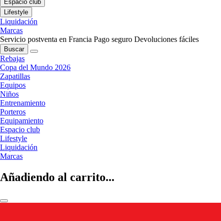
Espacio club
Lifestyle
Liquidación
Marcas
Servicio postventa en Francia
Pago seguro
Devoluciones fáciles
Buscar
Rebajas
Copa del Mundo 2026
Zapatillas
Equipos
Niños
Entrenamiento
Porteros
Equipamiento
Espacio club
Lifestyle
Liquidación
Marcas
Añadiendo al carrito...